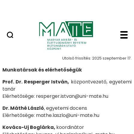
Publikációk
Ugrás a fő tartalomhoz
Elemzések
Kapcsolat - MATE Biz
Kapcsolat
MAGYAR AGRÁR- ÉS
ÉLETTUDOMÁNYI EGYETEM
BIZTONSÁGKUTATÓ
KÖZPONT
Utolsó frissítés: 2025 szeptember 17.
Munkatársak és elérhetőségük
Prof. Dr. Resperger István,
központvezető, egyetemi
tanár
Elérhetősége: resperger.istvan@uni-mate.hu
Dr. Máthé László
, egyetemi docens
Elérhetősége: mathe.laszlo@uni-mate.hu
Kovács-Uj Boglárka,
koordinátor