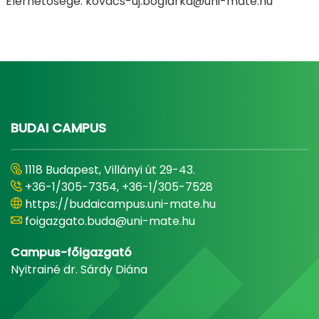
Elérhetősége: kovacs-uj.boglarka@uni-mate.hu
BUDAI CAMPUS
1118 Budapest, Villányi út 29-43.
+36-1/305-7354, +36-1/305-7528
https://budaicampus.uni-mate.hu
foigazgato.buda@uni-mate.hu
Campus-főigazgató
Nyitrainé dr. Sárdy Diána