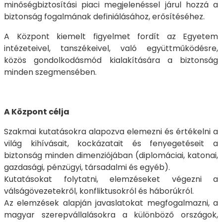
minőségbiztosítási piaci megjelenéssel járul hozzá a
biztonság fogalmának definiálásához, erősítéséhez.
A Központ kiemelt figyelmet fordít az Egyetem
intézeteivel, tanszékeivel, való együttműködésre,
közös gondolkodásmód kialakítására a biztonság
minden szegmensében.
A Központ célja
Szakmai kutatásokra alapozva elemezni és értékelni a
világ kihívásait, kockázatait és fenyegetéseit a
biztonság minden dimenziójában (diplomáciai, katonai,
gazdasági, pénzügyi, társadalmi és egyéb).
Kutatásokat folytatni, elemzéseket végezni a
válságövezetekről, konfliktusokról és háborúkról.
Az elemzések alapján javaslatokat megfogalmazni, a
magyar szerepvállalásokra a különböző országok,