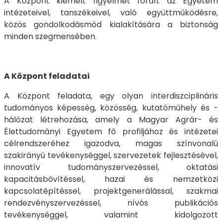
A Központ kiemelt figyelmet fordít az Egyetem
intézeteivel, tanszékeivel, való együttműködésre,
közös gondolkodásmód kialakítására a biztonság
minden szegmensében.
A Központ feladatai
A Központ feladata, egy olyan interdiszciplináris
tudományos képesség, közösség, kutatóműhely és -
hálózat létrehozása, amely a Magyar Agrár- és
Élettudományi Egyetem fő profiljához és intézetei
célrendszeréhez igazodva, magas színvonalú
szakirányú tevékenységgel, szervezetek fejlesztésével,
innovatív tudományszervezéssel, oktatási
kapacitásbővítéssel, hazai és nemzetközi
kapcsolatépítéssel, projektgenerálással, szakmai
rendezvényszervezéssel, nívós publikációs
tevékenységgel, valamint kidolgozott