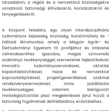
társadalom, a régiók és a nemzetközi közösségekre
vonatkozó biztonsági kihívásokról, kockázatokról és
fenyegetésekről.
A Központ feladata, egy olyan interdiszciplináris
tudományos képesség, közösség, kutatóműhely és -
hálózat létrehozása, amely a Magyar Agrár- és
Élettudományi Egyetem fő profiljához és intézetei
célrendszeréhez igazodva, magas színvonalú
szakirányú tevékenységgel, szervezetek fejlesztésével,
innovatív tudományszervezéssel, oktatási
kapacitásbővítéssel, hazai és nemzetközi
kapcsolatépítéssel, projektgenerálással, szakmai
rendezvényszervezéssel, nívós publikációs
tevékenységgel, valamint kidolgozott
minőségbiztosítási piaci megjelenéssel járul hozzá a
biztonság fogalmának definiálásához, erősítéséhez.