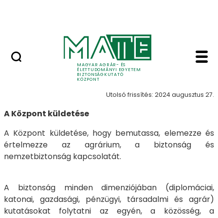
Publikációk
Ugrás a fő tartalomhoz
Elemzések
Küldetés - MATE Bizt
Küldetés
MAGYAR AGRÁR- ÉS
ÉLETTUDOMÁNYI EGYETEM
BIZTONSÁGKUTATÓ
KÖZPONT
Utolsó frissítés: 2024 augusztus 27.
A Központ küldetése
A Központ küldetése, hogy bemutassa, elemezze és
értelmezze az agrárium, a biztonság és
nemzetbiztonság kapcsolatát.
A biztonság minden dimenziójában (diplomáciai,
katonai, gazdasági, pénzügyi, társadalmi és agrár)
kutatásokat folytatni az egyén, a közösség, a